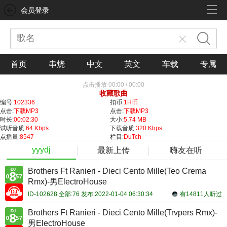
会员登录
首页
串烧
中文
英文
车载
专属
点击播放
00:00
/
00:00
收藏歌曲
编号:
102336
扣币:
1H币
点击:
下载MP3
点击:
下载MP3
时长:
00:02:30
大小:
5.74 MB
试听音质:
64 Kbps
下载音质:
320 Kbps
点播量:
8547
栏目:
DuTch
yyydj
最新上传
嗨友在听
Brothers Ft Ranieri - Dieci Cento Mille(Teo Crema
Rmx)-男ElectroHouse
ID-102628 全部:76 发布:2022-01-04 06:30:34
有14811人听过
Brothers Ft Ranieri - Dieci Cento Mille(Trvpers Rmx)-
男ElectroHouse