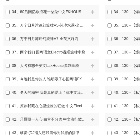
34、
80后回忆杀浪花一朵朵中文FKHOUSE咚鼓车载DJ串烧
34、
35、
万宁日月湾迷幻旋律V5-纯净水调-全英文FK咚鼓车载DJ串烧
35、
36、
万宁日月湾迷幻旋律V7-全英文咚咚咚FK咚鼓车载DJ串烧
36、
37、
两个我们 国粤语文Electro说唱旋律串烧
37、
38、
人各有志全英文LakHouse弹鼓串烧
38、
39、
今晚我是你的人 谁明浪子心国粤语FKHOUSE咚鼓车载DJ串烧
39、
40、
冬天的秘密 我是真的爱上了你中文流行FKHOUSE空灵鼓车载DJ串烧
40、
41、
原谅我藏在心里燎燎的狂傲 中文Electro说唱旋律串烧
41、
42、
只愿得一人心 白首不分离 中文流行歌曲Prog车载DJ串烧
42、
43、
够爱 (DJ指头还残留你为我擦的指甲油) 流行歌曲FKHouse咚鼓车载DJ串烧
43、