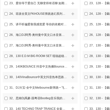
23、
爱你等于爱自己 无聊变得有话聊 如期而遇中文LAKHOUSE弹鼓车载DJ串烧
23、
24、
琼派全英文FKHOUSE弹跳迷幻系列咚鼓车载DJ串烧
24、
25、
讲不听偏爱靠我感觉爱 等你的依赖对你偏爱中英文FKHOUSE咚鼓车载DJ串烧
25、
26、
海口DJ阿秀-奥特曼中英文口水音第一期
26、
27、
海口DJ阿秀-奥特曼中英文口水音第二期
27、
28、
130 E.D.M BIG ROOM SET 现场超稳定输出实战思路DJ串烧
28、
29、
140KBOUNCE 抖音中文热播Bounce最强能量槽独家歌路DJ串烧
29、
30、
140VinaBounce中英文抖音热单思路思路DJ串烧
30、
31、
DJ大宝-全中文Melbourne新弹跳一飞冲天重低音上劲风暴MUSIC慢摇大碟
31、
32、
思南Dj禹豪-国粤语Bootleg音乐我的头发是真发超长弹跳专辑
32、
33、
140 TECHNO TRAP TRANCE 全套私改MASHUP国潮DJ串烧
33、