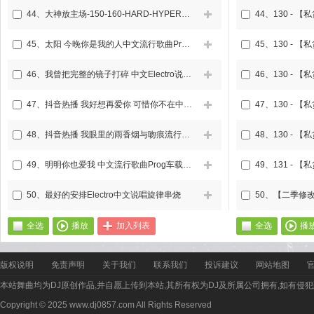
44、
大神放主场-150-160-HARD-HYPER-TECHNO-TRAP全私改MASHUP-DJ串烧
44、
45、
太阳 今晚你是我的人中文流行歌曲Prog车载DJ串烧
45、
46、
我曾把完整的镜子打碎 中文Electro说唱旋律串烧
46、
47、
抖音热播 我好想再爱你 可惜你不在中文Prog车载DJ串烧
47、
48、
抖音热播 我眼里的雨香烟与吻痕流行歌曲Prog车载DJ串烧
48、
49、
明明你也爱我 中文流行歌曲Prog车载DJ串烧
49、
50、
最好的安排Electro中文说唱旋律串烧
50、
全选
播放
加入列表
全选
播
版权说明
免责声明
关于我们
联系我们
投诉建议
网站地图
本站舞曲均为DJ原创作品,并自愿上传到本站,其所有权为DJ及所属公司拥有,如有侵犯
Copyright © 2025 www.dj0857.com All Rights Reserved