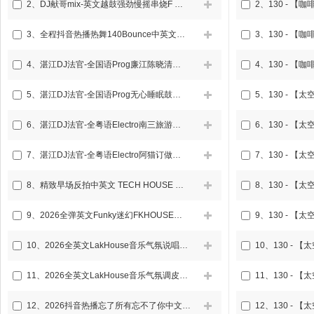
2、
DJ献哥mix-英文越鼓强劲慢摇串烧F You All2026
2、
3、
全程抖音热播热舞140Bounce中英文25首抖音主打歌给力商业DJ串烧
3、
4、
湛江DJ法官-全国语Prog廉江陈晓清订做话说轻舟已过万重山串烧
4、
5、
湛江DJ法官-全国语Prog无心睡眠鼓送给无心睡眠的自己串烧
5、
6、
湛江DJ法官-全粤语Electro南三旅游区火车老板专属怀旧经典串烧
6、
7、
湛江DJ法官-全粤语Electro阿猫订做抖音街角的晚风靓歌车载串烧
7、
8、
精致早场反拍中英文 TECH HOUSE MELODIC TECHNO 弹性律动节奏DJ串烧
8、
9、
2026全弹英文Funky迷幻FKHOUSE咚鼓车载DJ串烧
9、
10、
2026全英文LakHouse音乐气氛说唱超弹太空之旅弹跳鼓DJ串烧
10、
11、
2026全英文LakHouse音乐气氛调皮女太空之旅弹跳鼓DJ串烧
11、
12、
2026抖音热播忘了所有忘不了你中文FKHOUSE空灵鼓车载DJ串烧
12、