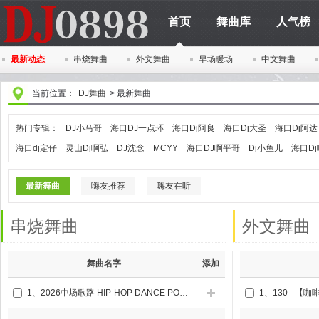
首页
舞曲库
人气榜
最新动态
串烧舞曲
外文舞曲
早场暖场
中文舞曲
当前位置：
DJ舞曲
>
最新舞曲
热门专辑：
DJ小马哥
海口DJ一点环
海口Dj阿良
海口Dj大圣
海口Dj阿达
海口dj定仔
灵山Dj啊弘
DJ沈念
MCYY
海口DJ啊平哥
Dj小鱼儿
海口D
最新舞曲
嗨友推荐
嗨友在听
串烧舞曲
外文舞曲
舞曲名字
添加
1、
2026中场歌路 HIP-HOP DANCE POP BPM100-110 DJ串烧
1、