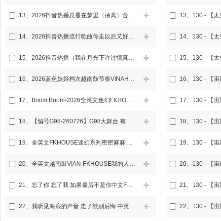
13、
2026抖音热播总是在梦里（抽离）舍不得的他他他中文FKHOUSE空灵鼓车载DJ串烧
13、
14、
2026抖音热播流行歌曲你走以后又好像什么都没改变 张三的歌中文国语Prog车载DJ串烧
14、
15、
2026抖音热播（我在月光下许过情真 舍不得的他他他）中文Electro说唱旋律串烧
15、
16、
2026蓝色妖姬档次越南鼓节奏VINAHOUSE车载DJ串烧
16、
17、
Boom Boom-2026全英文迷幻FKHOUSE咚鼓车载DJ串烧
17、
18、
【编号G98-260726】G98大舞台 有梦你就来（中英文HOUSE气氛节奏往上飘蒙叉叉串烧）
18、
19、
全英文FKHOUSE迷幻系列密密麻麻.深陷爱河车载DJ串烧
19、
20、
全英文越南鼓VIAN-FKHOUSE我的人谁敢动 你敢动吗车载DJ串烧
20、
21、
忘了你 忘了我 如果最后不是你中文FKHOUSEQ鼓车载DJ串烧
21、
22、
我听见海浪的声音 走了就别后悔 中英文FKHOUSE空灵鼓车载DJ串烧
22、