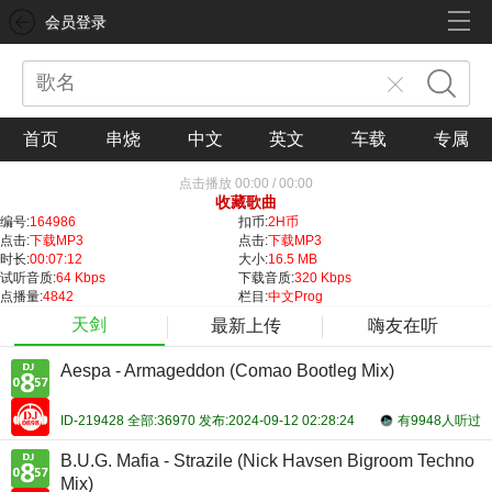
会员登录
首页
串烧
中文
英文
车载
专属
点击播放
00:00
/
00:00
收藏歌曲
编号:
164986
扣币:
2H币
点击:
下载MP3
点击:
下载MP3
时长:
00:07:12
大小:
16.5 MB
试听音质:
64 Kbps
下载音质:
320 Kbps
点播量:
4842
栏目:
中文Prog
天剑
最新上传
嗨友在听
Aespa - Armageddon (Comao Bootleg Mix)
ID-219428 全部:36970 发布:2024-09-12 02:28:24
有9948人听过
B.U.G. Mafia - Strazile (Nick Havsen Bigroom Techno
Mix)