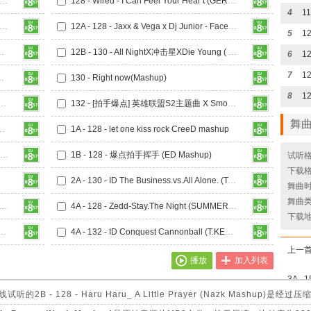
- NumbYellowDeer - Cyber City (GERRY Mashup)
128 - Wired - I Can Feel Your Hear t (GERRY Mashup)
4
Turn Down For What- A Deeper Love Heaven (GERRY Mashup)
12A - 128 - Jaxx & Vega x Dj Junior - Face Down (Mash Up)
5
 - ABCDEFU Revival [ANDREW Mashup]
12B - 130 - All NightX冲击星XDie Young ( TOFU Mashup)
6
7
Waiting CANCEL MASH UP
130 - Right now(Mashup)
8
Ran-D - Zombie X The Hum (Big Room NO.788 Mashup)
132 - [拍手爆点] 英雄联盟S2主题曲 X Smooth Criminal X Switch (Big Room NO.788 Mashup)
舞
 X Lights (STLang Mashup)
1A - 128 - let one kiss rock CreeD mashup
1A - 128 - QQ飞车手游背景音乐 Arcade Loves Me Not (STLANG MASHUP)
1B - 128 - 爆点拍手挥手 (ED Mashup)
试听格
下载格
2A - 130 - ID The Business.vs.All Alone. (T.KEVE BIG Mashup)
舞曲时长
舞曲类
- If It Ain t Dutch Vs. Play Hard (Trevor Mashup)
4A - 128 - Zedd-Stay.The Night (SUMMER.YANG MASHUP)
下载
me On VS Persia VS Blah Blah BlahT9 mashup
4A - 132 - ID Conquest Cannonball (T.KEVE Mashup)
上一
播放
加入列表
- 128 - Haru Haru_ A Little Prayer (Nazk Mashu