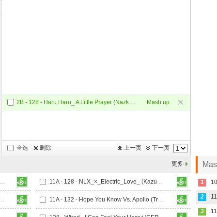
2B - 128 - Haru Haru_ A Little Prayer (Nazk Mashup)
Mash up
全选
删除
上一页
下一页
更多
Ma
0 - KnowKnow的抖 (迪斯尼)_130 (Lsputon Vip Mashup)
11A - 128 - NLX_×_Electric_Love_ (KazumasaMori_Mashup)
1
2
t The Music Take ControlRevolution (小左MASHUP)
11A - 132 - Hope You Know Vs. Apollo (Trevor Mashup)
3