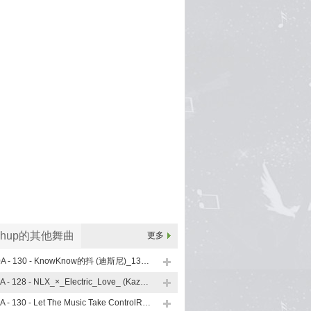
shup的其他舞曲
更多
10A - 130 - KnowKnow的抖 (迪斯尼)_130 (Lsputon Vip Mashup)
11A - 128 - NLX_×_Electric_Love_ (KazumasaMori_Mashup)
11A - 130 - Let The Music Take ControlRevolution (小左MASHUP)