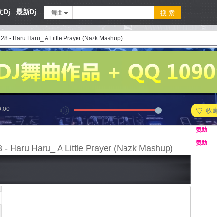
Dj
最新Dj
舞曲
128 - Haru Haru_ A Little Prayer (Nazk Mashup)
0:00
收
赞助
赞助
8 - Haru Haru_ A Little Prayer (Nazk Mashup)