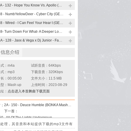
11A - 132 - Hope You Know Vs. Apollo (Trevor Mashup)
128 - NumbYellowDeer - Cyber City (GERRY Mashup)
128 - Wired - I Can Feel Your Hear t (GERRY Mashup)
128- Turn Down For What- A Deeper Love Heaven (GERRY Mashup)
12A - 128 - Jaxx & Vega x Dj Junior - Face Down (Mash Up)
曲信息介绍
式：m4a
试听音质：64Kbps
式：mp3
下载音质：320Kbps
：00:05:00
文件大小：11.5 MB
型：Mash up
上传时间：2023-08-29
地址：
点击进入本首舞曲下载页面
2A - 150 - Deuce Humble (BONKA Mashup)_Hard
首：
下一首：
3A - 150 - All Of The Lights Underground (BONKA Mashup)
p)是经过压缩处理，其音质和本站提供下载的mp3文件有