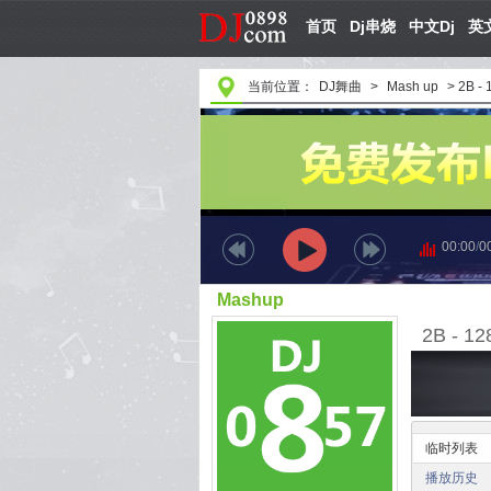
首页
Dj串烧
中文Dj
英文
当前位置：
DJ舞曲
>
Mash up
>
2B - 
00:00
/
0
Mashup
2B - 12
临时列表
播放历史