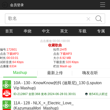
会员登录
首页
串烧
中文
英文
车载
专属
点击播放
00:00
/
00:00
收藏歌曲
编号:
172601
扣币:
2H币
点击:
下载MP3
点击:
下载MP3
时长:
00:03:01
大小:
6.92 MB
试听音质:
64 Kbps
下载音质:
320 Kbps
点播量:
6334
栏目:
Mash up
Mashup
最新上传
嗨友在听
10A - 130 - KnowKnow的抖 (迪斯尼)_130 (Lsputon
Vip Mashup)
ID-212867 全部:368 发布:2024-06-28 01:30:01
有5431人听过
11A - 128 - NLX_×_Electric_Love_
(KazumasaMori_Mashup)