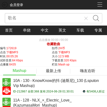
会员登录
首页
串烧
中文
英文
车载
专属
点击播放
00:00
/
00:00
收藏歌曲
编号:
172619
扣币:
2H币
点击:
下载MP3
点击:
下载MP3
时长:
00:05:26
大小:
12.5 MB
试听音质:
64 Kbps
下载音质:
320 Kbps
点播量:
6435
栏目:
Mash up
Mashup
最新上传
嗨友在听
10A - 130 - KnowKnow的抖 (迪斯尼)_130 (Lsputon
Vip Mashup)
ID-212867 全部:368 发布:2024-06-28 01:30:01
有5408人听过
11A - 128 - NLX_×_Electric_Love_
(KazumasaMori_Mashup)