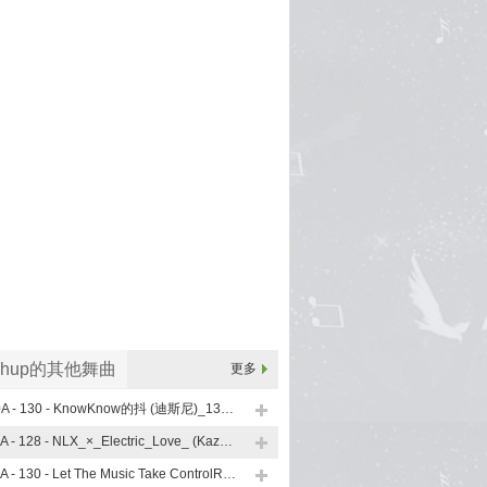
shup的其他舞曲
更多
10A - 130 - KnowKnow的抖 (迪斯尼)_130 (Lsputon Vip Mashup)
11A - 128 - NLX_×_Electric_Love_ (KazumasaMori_Mashup)
11A - 130 - Let The Music Take ControlRevolution (小左MASHUP)