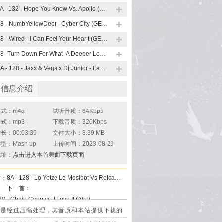
11A - 132 - Hope You Know Vs. Apollo (Trevor Mashup)
128 - NumbYellowDeer - Cyber City (GERRY Mashup)
128 - Wired - I Can Feel Your Hear t (GERRY Mashup)
128- Turn Down For What- A Deeper Love Heaven (GERRY Mashup)
12A - 128 - Jaxx & Vega x Dj Junior - Face Down (Mash Up)
曲信息介绍
式：m4a
试听音质：64Kbps
式：mp3
下载音质：320Kbps
：00:03:39
文件大小：8.39 MB
型：Mash up
上传时间：2023-08-29
地址：
点击进入本首舞曲下载页面
8A - 128 - Lo Yotze Le Mesibot Vs Reload (RONEN Mashup)
首：
下一首：
9A - 128 - Chain Gang vs. I Love It (Afrojack UMF 2023 Mashup)
 Mashup)是经过压缩处理，其音质和本站提供下载的