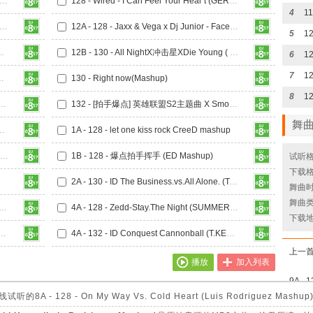
- NumbYellowDeer - Cyber City (GERRY Mashup)
128 - Wired - I Can Feel Your Hear t (GERRY Mashup)
4
Turn Down For What- A Deeper Love Heaven (GERRY Mashup)
12A - 128 - Jaxx & Vega x Dj Junior - Face Down (Mash Up)
5
 - ABCDEFU Revival [ANDREW Mashup]
12B - 130 - All NightX冲击星XDie Young ( TOFU Mashup)
6
7
Waiting CANCEL MASH UP
130 - Right now(Mashup)
8
Ran-D - Zombie X The Hum (Big Room NO.788 Mashup)
132 - [拍手爆点] 英雄联盟S2主题曲 X Smooth Criminal X Switch (Big Room NO.788 Mashup)
舞
 X Lights (STLang Mashup)
1A - 128 - let one kiss rock CreeD mashup
1A - 128 - QQ飞车手游背景音乐 Arcade Loves Me Not (STLANG MASHUP)
1B - 128 - 爆点拍手挥手 (ED Mashup)
试听格
下载格
2A - 130 - ID The Business.vs.All Alone. (T.KEVE BIG Mashup)
舞曲时长
舞曲类
- If It Ain t Dutch Vs. Play Hard (Trevor Mashup)
4A - 128 - Zedd-Stay.The Night (SUMMER.YANG MASHUP)
下载
me On VS Persia VS Blah Blah BlahT9 mashup
4A - 132 - ID Conquest Cannonball (T.KEVE Mashup)
上一
播放
加入列表
- 128 - On My Way Vs. Cold Heart (Luis Rodriguez