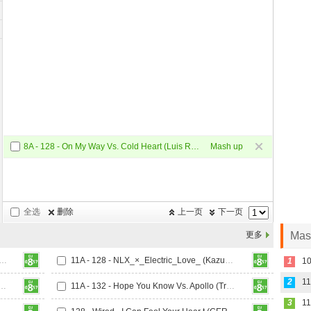
8A - 128 - On My Way Vs. Cold Heart (Luis Rodriguez Mashup)
Mash up
全选
删除
上一页
下一页
更多
Ma
0 - KnowKnow的抖 (迪斯尼)_130 (Lsputon Vip Mashup)
11A - 128 - NLX_×_Electric_Love_ (KazumasaMori_Mashup)
1
2
t The Music Take ControlRevolution (小左MASHUP)
11A - 132 - Hope You Know Vs. Apollo (Trevor Mashup)
3