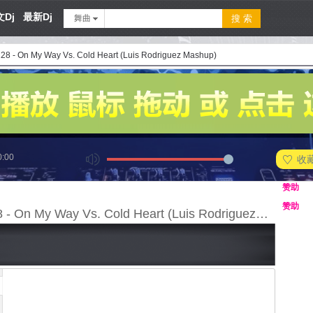
Dj
最新Dj
舞曲
128 - On My Way Vs. Cold Heart (Luis Rodriguez Mashup)
0:00
收
赞助
赞助
8A - 128 - On My Way Vs. Cold Heart (Luis Rodriguez Mashup)