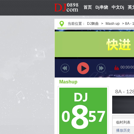
首页
Dj串烧
中文Dj
英文
当前位置：
DJ舞曲
>
Mash up
>
8A - 
00:00
/
0
Mashup
临时列表
播放历史