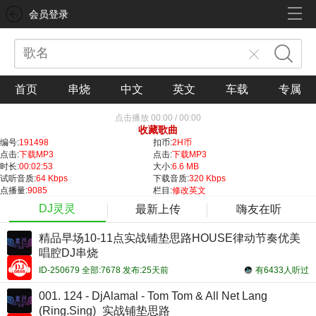
会员登录
首页
串烧
中文
英文
车载
专属
点击播放
00:00
/
00:00
收藏歌曲
编号:
191498
扣币:
2H币
点击:
下载MP3
点击:
下载MP3
时长:
00:02:53
大小:
6.6 MB
试听音质:
64 Kbps
下载音质:
320 Kbps
点播量:
9085
栏目:
修改英文
DJ灵灵
最新上传
嗨友在听
精品早场10-11点实战铺垫思路HOUSE律动节奏优美
唱腔DJ串烧
ID-250679 全部:7678 发布:25天前
有6433人听过
001. 124 - DjAlamal - Tom Tom & All Net Lang
(Ring.Sing)_实战铺垫思路