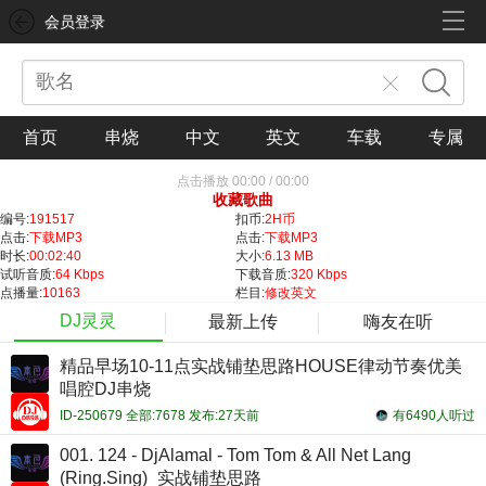
会员登录
首页
串烧
中文
英文
车载
专属
点击播放
00:00
/
00:00
收藏歌曲
编号:
191517
扣币:
2H币
点击:
下载MP3
点击:
下载MP3
时长:
00:02:40
大小:
6.13 MB
试听音质:
64 Kbps
下载音质:
320 Kbps
点播量:
10163
栏目:
修改英文
DJ灵灵
最新上传
嗨友在听
精品早场10-11点实战铺垫思路HOUSE律动节奏优美
唱腔DJ串烧
ID-250679 全部:7678 发布:27天前
有6490人听过
001. 124 - DjAlamal - Tom Tom & All Net Lang
(Ring.Sing)_实战铺垫思路