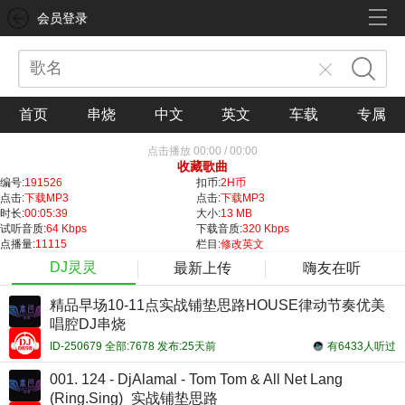
会员登录
首页
串烧
中文
英文
车载
专属
点击播放
00:00
/
00:00
收藏歌曲
编号:
191526
扣币:
2H币
点击:
下载MP3
点击:
下载MP3
时长:
00:05:39
大小:
13 MB
试听音质:
64 Kbps
下载音质:
320 Kbps
点播量:
11115
栏目:
修改英文
DJ灵灵
最新上传
嗨友在听
精品早场10-11点实战铺垫思路HOUSE律动节奏优美
唱腔DJ串烧
ID-250679 全部:7678 发布:25天前
有6433人听过
001. 124 - DjAlamal - Tom Tom & All Net Lang
(Ring.Sing)_实战铺垫思路