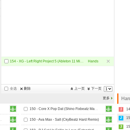
154 - XG - Left Right Project 5 (Ableton 11 Mixing and Mastering Hard Remix)
Hands
Up
全选
删除
上一页
下一页
更多
Ha
150 - Core X Pop Dat (Shino Fixbeatz Mashup Hard)
1
1
2
hout You vs Ba - HardBounce
150 - Ava Max - Salt (CkyBeatz Hard Remix)
3