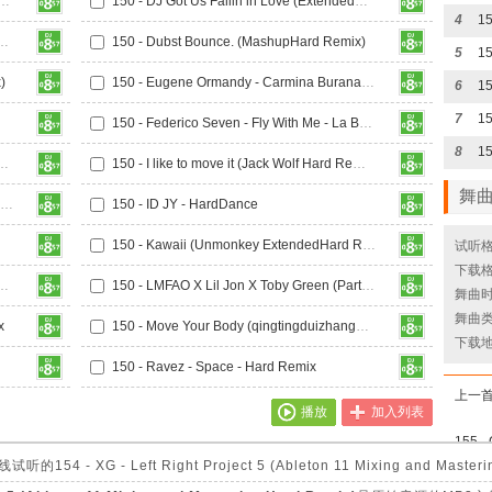
 Pro Play (PA PA PA)-HTET G EDIT 修改版
150 - DJ Got Us Fallin in Love (ExtendedHard Remix)
4
我爱他 (TANG唐 Harddance Remix)
150 - Dubst Bounce. (MashupHard Remix)
5
)
150 - Eugene Ormandy - Carmina Burana (Dark Hard Remix)
6
7
150 - Federico Seven - Fly With Me - La Bomba
8
mery Bo Bruce - U (Hard Remix)
150 - I like to move it (Jack Wolf Hard Remix)
舞
150 - I Want My Tears Back (Carey HARD BOOTLEGHard Remix)
150 - ID JY - HardDance
150 - Kawaii (Unmonkey ExtendedHard Remix)
试听格
下载格
d Genius Ft. Sara FajiraHard Remix)
150 - LMFAO X Lil Jon X Toby Green (Party Rock PeopleHard Remix)
舞曲时长
舞曲类
x
150 - Move Your Body (qingtingduizhangHard Remix)
下载
150 - Ravez - Space - Hard Remix
上一
播放
加入列表
155 -
XG - Left Right Project 5 (Ableton 11 Mixing and Mas