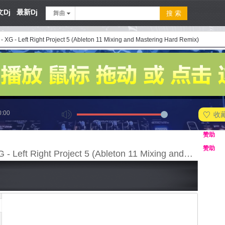
Dj
最新Dj
舞曲
- XG - Left Right Project 5 (Ableton 11 Mixing and Mastering Hard Remix)
0:00
收
赞助
赞助
154 - XG - Left Right Project 5 (Ableton 11 Mixing and Mastering Hard Remix)