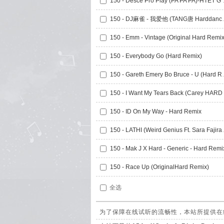
150 - Desce
150 - DJ麻雀 - 
150 - Emm - Vintage (Original Hard Remix
150 - Everybody Go (Hard Remix)
150 - Gareth E
150 - ID On My Way - Hard Remix
150 - LATHI (Weir
150 - Mak J X Hard - Generic - Hard Remi
150 - Race Up (OriginalHard Remix)
全选
为了保障在线试听的流畅性，本站所提供在线试听的154 - 