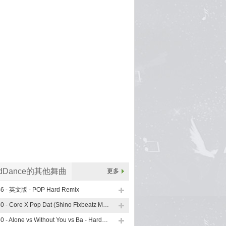
rdDance的其他舞曲
更多
46 - 英文版 - POP Hard Remix
150 - Core X Pop Dat (Shino Fixbeatz Mashup Hard)
150 - Alone vs Without You vs Ba - HardBounce