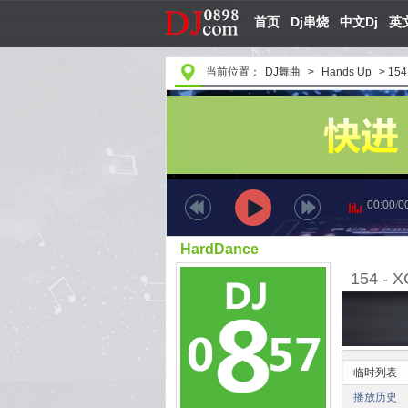
首页
Dj串烧
中文Dj
英文
当前位置：
DJ舞曲
>
Hands Up
>
154 
00:00
/
0
HardDance
临时列表
播放历史