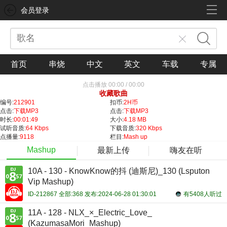
会员登录
首页
串烧
中文
英文
车载
专属
点击播放
00:00
/
00:00
收藏歌曲
编号:
212901
扣币:
2H币
点击:
下载MP3
点击:
下载MP3
时长:
00:01:49
大小:
4.18 MB
试听音质:
64 Kbps
下载音质:
320 Kbps
点播量:
9118
栏目:
Mash up
Mashup
最新上传
嗨友在听
10A - 130 - KnowKnow的抖 (迪斯尼)_130 (Lsputon
Vip Mashup)
ID-212867 全部:368 发布:2024-06-28 01:30:01
有5408人听过
11A - 128 - NLX_×_Electric_Love_
(KazumasaMori_Mashup)