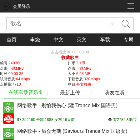
会员登录
首页
串烧
中文
英文
车载
专属
点击播放
00:00
/
00:00
收藏歌曲
编号:
249360
扣币:
2H币
点击:
下载MP3
点击:
下载MP3
时长:
09:03:38
大小:
6.98 MB
试听音质:
64 Kbps
下载音质:
320 Kbps
点播量:
7710
栏目:
外文舞曲
在线车载音乐dj
最新上传
嗨友在听
网络歌手 - 别怕我伤心 (猛 Trance Mix 国语男)
ID-252160 全部:1888 发布:16天前
有2782人听过
网络歌手 - 后会无期 (Saviourz Trance Mix 国语女)