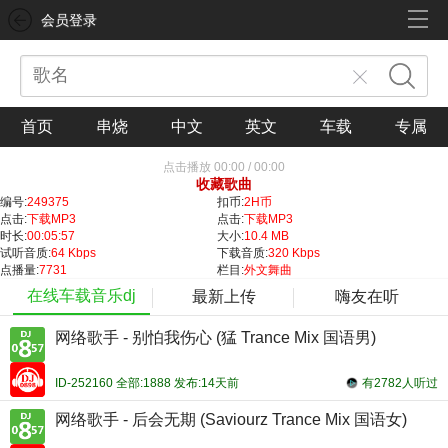
会员登录
首页
串烧
中文
英文
车载
专属
点击播放
00:00
/
00:00
收藏歌曲
编号:
249375
扣币:
2H币
点击:
下载MP3
点击:
下载MP3
时长:
00:05:57
大小:
10.4 MB
试听音质:
64 Kbps
下载音质:
320 Kbps
点播量:
7731
栏目:
外文舞曲
在线车载音乐dj
最新上传
嗨友在听
网络歌手 - 别怕我伤心 (猛 Trance Mix 国语男)
ID-252160 全部:1888 发布:14天前
有2782人听过
网络歌手 - 后会无期 (Saviourz Trance Mix 国语女)