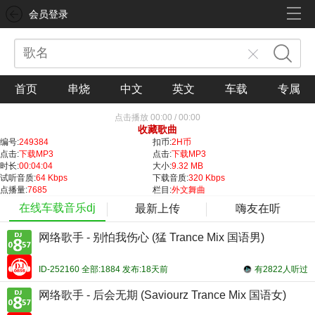
会员登录
首页
串烧
中文
英文
车载
专属
点击播放
00:00
/
00:00
收藏歌曲
编号:
249384
扣币:
2H币
点击:
下载MP3
点击:
下载MP3
时长:
00:04:04
大小:
9.32 MB
试听音质:
64 Kbps
下载音质:
320 Kbps
点播量:
7685
栏目:
外文舞曲
在线车载音乐dj
最新上传
嗨友在听
网络歌手 - 别怕我伤心 (猛 Trance Mix 国语男)
ID-252160 全部:1884 发布:18天前
有2822人听过
网络歌手 - 后会无期 (Saviourz Trance Mix 国语女)