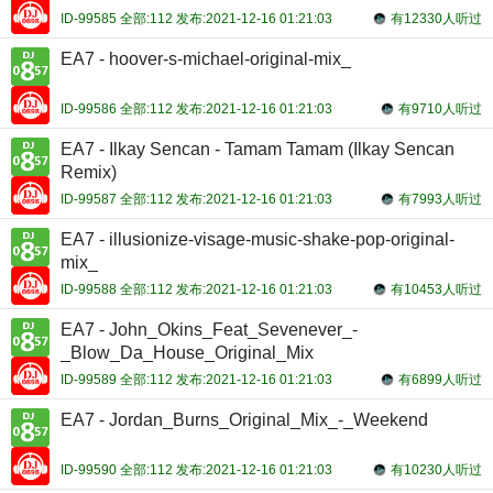
ID-99585 全部:112 发布:2021-12-16 01:21:03
有12330人听过
EA7 - hoover-s-michael-original-mix_
ID-99586 全部:112 发布:2021-12-16 01:21:03
有9710人听过
EA7 - Ilkay Sencan - Tamam Tamam (Ilkay Sencan
Remix)
ID-99587 全部:112 发布:2021-12-16 01:21:03
有7993人听过
EA7 - illusionize-visage-music-shake-pop-original-
mix_
ID-99588 全部:112 发布:2021-12-16 01:21:03
有10453人听过
EA7 - John_Okins_Feat_Sevenever_-
_Blow_Da_House_Original_Mix
ID-99589 全部:112 发布:2021-12-16 01:21:03
有6899人听过
EA7 - Jordan_Burns_Original_Mix_-_Weekend
ID-99590 全部:112 发布:2021-12-16 01:21:03
有10230人听过