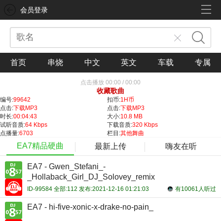
会员登录
首页
串烧
中文
英文
车载
专属
点击播放
00:00
/
00:00
收藏歌曲
编号:
99642
扣币:
1H币
点击:
下载MP3
点击:
下载MP3
时长:
00:04:43
大小:
10.8 MB
试听音质:
64 Kbps
下载音质:
320 Kbps
点播量:
6703
栏目:
其他舞曲
EA7精品硬曲
最新上传
嗨友在听
EA7 - Gwen_Stefani_-
_Hollaback_Girl_DJ_Solovey_remix
ID-99584 全部:112 发布:2021-12-16 01:21:03
有10061人听过
EA7 - hi-five-xonic-x-drake-no-pain_