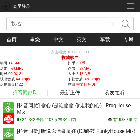
会员登录
首页
串烧
中文
英文
车载
专属
点击播放
00:00
/
00:00
收藏歌曲
编号:
141448
扣币:
3H币
点击:
下载MP3
点击:
下载MP3
时长:
00:02:21
大小:
2.18 MB
试听音质:
64 Kbps
下载音质:
320 Kbps
点播量:
31422
栏目:
中文抖音Dj
抖音同款Dj
最新上传
嗨友在听
[抖音同款] 偷心 (是谁偷偷 偷走我的心) - ProgHouse
Mix
ID-246342 全部:1102 发布:3个月前
有1983人听过
[抖音同款] 听说你信誉超好 (DJ咚鼓 FunkyHouse Mix)