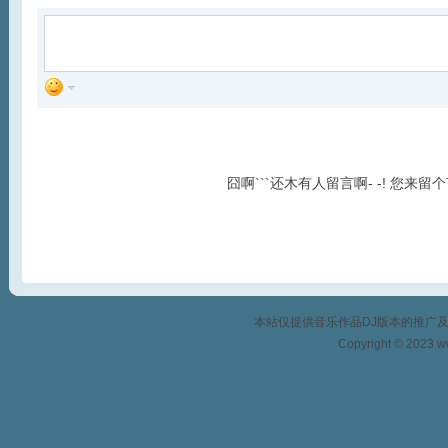
囧啊```还木有人留言啊- -! 您来留
本站仅提供音乐作品DJ版本的推广
Copyright © 2023 w