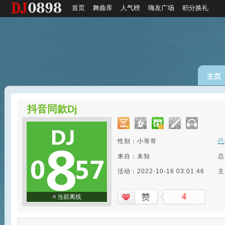
首页
舞曲库
人气榜
嗨友广场
积分换礼
主页
抖音同款Dj
性别：小哥哥
已
来自：未知
总
活动：2022-10-16 03:01:46
主
4
当前离线