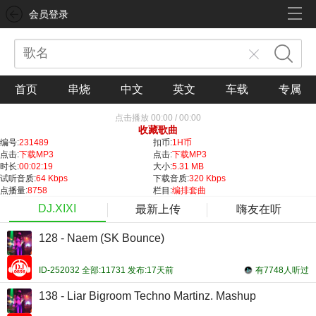
会员登录
首页
串烧
中文
英文
车载
专属
点击播放
00:00
/
00:00
收藏歌曲
编号:
231489
扣币:
1H币
点击:
下载MP3
点击:
下载MP3
时长:
00:02:19
大小:
5.31 MB
试听音质:
64 Kbps
下载音质:
320 Kbps
点播量:
8758
栏目:
编排套曲
DJ.XIXI
最新上传
嗨友在听
128 - Naem (SK Bounce)
ID-252032 全部:11731 发布:17天前
有7748人听过
138 - Liar Bigroom Techno Martinz. Mashup