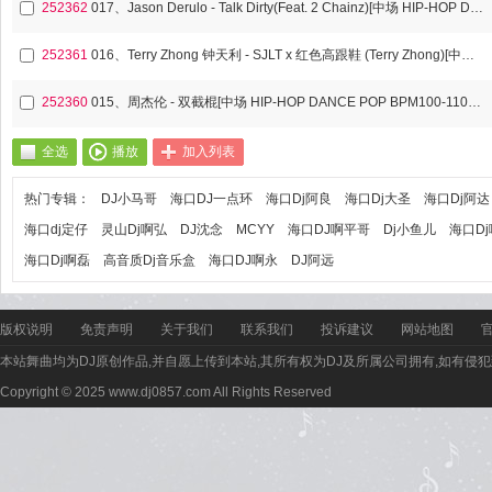
252362
017、Jason Derulo - Talk Dirty(Feat. 2 Chainz)[中场 HIP-HOP DANCE POP BPM100-110歌路]
252361
016、Terry Zhong 钟天利 - SJLT x 红色高跟鞋 (Terry Zhong)[中场 HIP-HOP DANCE POP BPM100-110歌路]
252360
015、周杰伦 - 双截棍[中场 HIP-HOP DANCE POP BPM100-110歌路]
全选
播放
加入列表
热门专辑：
DJ小马哥
海口DJ一点环
海口Dj阿良
海口Dj大圣
海口Dj阿达
海口dj定仔
灵山Dj啊弘
DJ沈念
MCYY
海口DJ啊平哥
Dj小鱼儿
海口D
海口Dj啊磊
高音质Dj音乐盒
海口DJ啊永
DJ阿远
版权说明
免责声明
关于我们
联系我们
投诉建议
网站地图
本站舞曲均为DJ原创作品,并自愿上传到本站,其所有权为DJ及所属公司拥有,如有侵犯
Copyright © 2025 www.dj0857.com All Rights Reserved