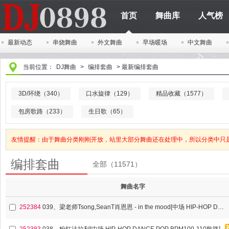
首页
舞曲库
人气榜
最新动态
串烧舞曲
外文舞曲
早场暖场
中文舞曲
当前位置：
DJ舞曲
>
编排套曲
>
最新编排套曲
3D/环绕（340）
口水旋律（129）
精品收藏（1577）
包房歌路（233）
生日歌（65）
友情提醒：由于舞曲分类刚刚开放，站里大部分舞曲还在处理中，所以分类中只
编排套曲
全部（11571）
舞曲名字
252384
039、梁老师Tsong,SeanT肖恩恩 - in the mood[中场 HIP-HOP DANCE POP BPM100-110歌路]