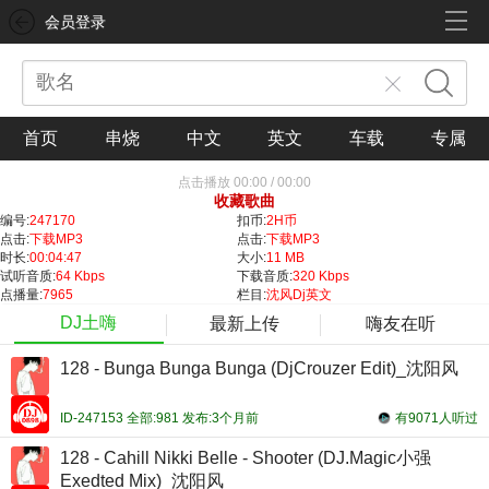
会员登录
首页
串烧
中文
英文
车载
专属
点击播放
00:00
/
00:00
收藏歌曲
编号:
247170
扣币:
2H币
点击:
下载MP3
点击:
下载MP3
时长:
00:04:47
大小:
11 MB
试听音质:
64 Kbps
下载音质:
320 Kbps
点播量:
7965
栏目:
沈风Dj英文
DJ土嗨
最新上传
嗨友在听
128 - Bunga Bunga Bunga (DjCrouzer Edit)_沈阳风
ID-247153 全部:981 发布:3个月前
有9071人听过
128 - Cahill Nikki Belle - Shooter (DJ.Magic小强
Exedted Mix)_沈阳风