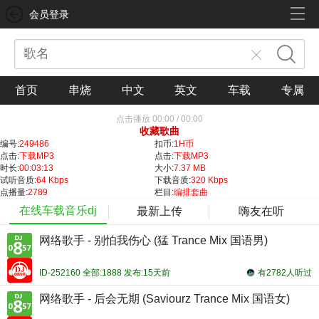
会员登录
首页
串烧
中文
英文
车载
专属
点击播放
00:00
/
00:00
收藏歌曲
编号:
249486
扣币:
1H币
点击:
下载MP3
点击:
下载MP3
时长:
00:03:13
大小:
7.37 MB
试听音质:
64 Kbps
下载音质:
320 Kbps
点播量:
2789
栏目:
编排套曲
在线车载音乐dj
最新上传
嗨友在听
网络歌手 - 别怕我伤心 (猛 Trance Mix 国语男)
ID-252160 全部:1888 发布:15天前
有2782人听过
网络歌手 - 后会无期 (Saviourz Trance Mix 国语女)