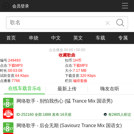
会员登录
首页
串烧
中文
英文
车载
专属
点击播放
00:00
/
00:00
收藏歌曲
编号:
249493
扣币:
1H币
点击:
下载MP3
点击:
下载MP3
时长:
00:03:08
大小:
7.17 MB
试听音质:
64 Kbps
下载音质:
320 Kbps
点播量:
7766
栏目:
编排套曲
在线车载音乐dj
最新上传
嗨友在听
网络歌手 - 别怕我伤心 (猛 Trance Mix 国语男)
ID-252160 全部:1888 发布:16天前
有2805人听过
网络歌手 - 后会无期 (Saviourz Trance Mix 国语女)