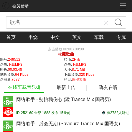
会员登录
首页
串烧
中文
英文
车载
专属
点击播放
00:00
/
00:00
收藏歌曲
编号:
249512
扣币:
2H币
点击:
下载MP3
点击:
下载MP3
时长:
00:03:48
大小:
8.71 MB
试听音质:
64 Kbps
下载音质:
320 Kbps
点播量:
7677
栏目:
编排套曲
在线车载音乐dj
最新上传
嗨友在听
网络歌手 - 别怕我伤心 (猛 Trance Mix 国语男)
ID-252160 全部:1888 发布:15天前
有2782人听过
网络歌手 - 后会无期 (Saviourz Trance Mix 国语女)