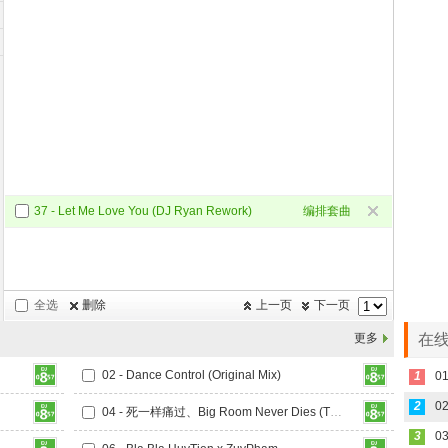
37 - Let Me Love You (DJ Ryan Rework)
编排套曲
全选
删除
上一页
下一页
更多
在线
02 - Dance Control (Original Mix)
1
01
2
02
04 - 死一样痛过、Big Room Never Dies (TG Bounce Mix)
3
03