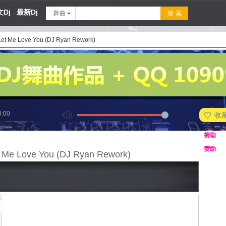
Dj
最新Dj
舞曲
 Let Me Love You (DJ Ryan Rework)
0:00
收
赞助
赞助
t Me Love You (DJ Ryan Rework)