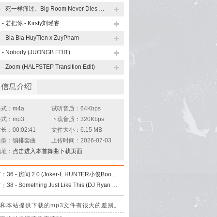
04 - 死一样痛过、Big Room Never Dies (TG Bounce Mix)
5 - 若把你 - Kirsty刘瑾睿
 - Bla Bla HuyTien x ZuyPham
 - Nobody (JUONGB EDIT)
 - Zoom (HALFSTEP Transition Edit)
曲信息介绍
式：m4a
试听音质：64Kbps
式：mp3
下载音质：320Kbps
：00:02:41
文件大小：6.15 MB
类型：编排套曲
上传时间：2026-07-03
地址：
点击进入本首舞曲下载页面
首：
36 - 房间 2.0 (Joker-L HUNTER小俊Bootleg)
38 - Something Just Like This (DJ Ryan Rework)
首：
，其音质和本站提供下载的mp3文件有很大的差别。