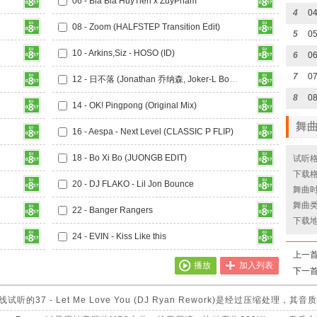
06 - Bla Bla HuyTien x ZuyPham
4
08 - Zoom (HALFSTEP Transition Edit)
5
0
10 - Arkins,Siz - HOSO (ID)
6
06
7
07
12 - 日不落 (Jonathan 乔纳森, Joker-L Bootleg Mix)
8
08
14 - OK! Pingpong (Original Mix)
舞
16 - Aespa - Next Level (CLASSIC P FLIP)
18 - Bo Xi Bo (JUONGB EDIT)
试听格
下载格
20 - DJ FLAKO - Lil Jon Bounce
舞曲时长
舞曲
22 - Banger Rangers
下载
24 - EVIN - Kiss Like this
上一
播放
加入列表
下一
37 - Let Me Love You (DJ Ryan Rework)是经过压缩处理