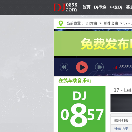
首页
Dj串烧
中文Dj
英文
当前位置：
DJ舞曲
>
编排套曲
>
37 -
00:00
/
0
在线车载音乐dj
37 - Le
临时列表
播放历史