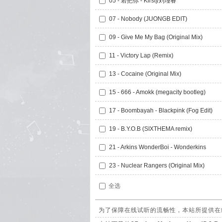
05 - 若把你 - Kirsty刘瑾睿
07 - Nobody (JUONGB EDIT)
09 - Give Me My Bag (Original Mix)
11 - Victory Lap (Remix)
13 - Cocaine (Original Mix)
15 - 666 - Amokk (megacity bootleg)
17 - Boombayah - Blackpink (Fog Edit)
19 - B.Y.O.B (SIXTHEMA remix)
21 - Arkins WonderBoi - Wonderkins
23 - Nuclear Rangers (Original Mix)
全选
为了保障在线试听的流畅性，本站所提供在线试听的