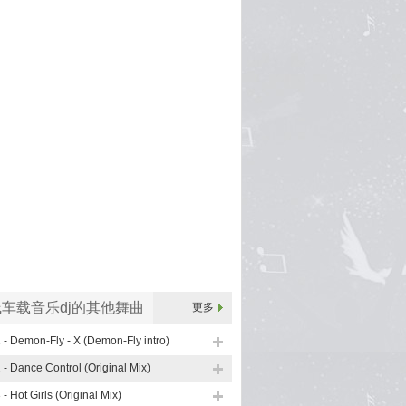
车载音乐dj的其他舞曲
更多
 - Demon-Fly - X (Demon-Fly intro)
 - Dance Control (Original Mix)
 - Hot Girls (Original Mix)