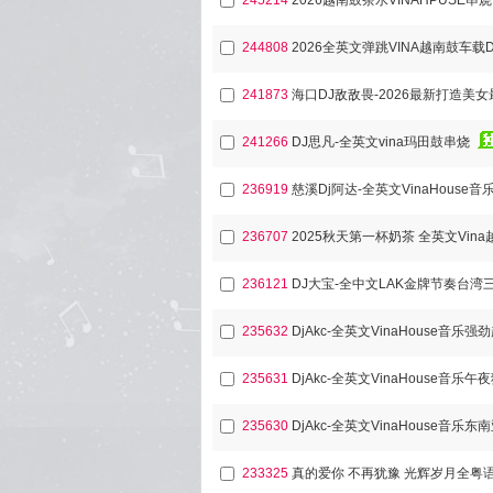
245214
2026越南鼓茶水VINAHPUSE串烧
244808
2026全英文弹跳VINA越南鼓车载
241873
海口DJ敌敌畏-2026最新打造美女
241266
DJ思凡-全英文vina玛田鼓串烧
236919
慈溪Dj阿达-全英文VinaHouse
236707
2025秋天第一杯奶茶 全英文Vin
236121
235632
DjAkc-全英文VinaHouse音
235631
DjAkc-全英文VinaHouse音乐
235630
DjAkc-全英文VinaHouse音
233325
真的爱你 不再犹豫 光辉岁月全粤语