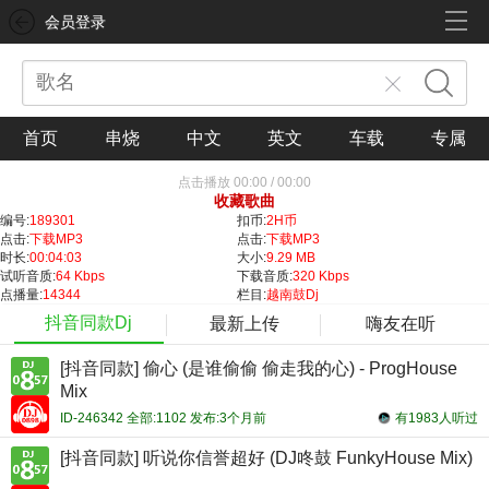
会员登录
首页
串烧
中文
英文
车载
专属
点击播放
00:00
/
00:00
收藏歌曲
编号:
189301
扣币:
2H币
点击:
下载MP3
点击:
下载MP3
时长:
00:04:03
大小:
9.29 MB
试听音质:
64 Kbps
下载音质:
320 Kbps
点播量:
14344
栏目:
越南鼓Dj
抖音同款Dj
最新上传
嗨友在听
[抖音同款] 偷心 (是谁偷偷 偷走我的心) - ProgHouse
Mix
ID-246342 全部:1102 发布:3个月前
有1983人听过
[抖音同款] 听说你信誉超好 (DJ咚鼓 FunkyHouse Mix)