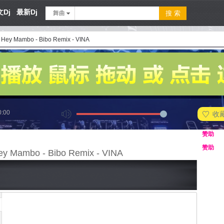
Dj
最新Dj
舞曲
- Hey Mambo - Bibo Remix - VINA
0:00
收
赞助
赞助
ey Mambo - Bibo Remix - VINA