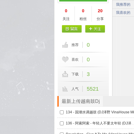
我推荐的
0
0
20
我喜欢的
关注
粉丝
分享
0
推荐
0
喜欢
3
下载
5521
人气
最新上传越南鼓Dj
134 - 国潮水调越鼓 (DJ泽野 VinaHouse Mi
136 - 阿索阿索 - 年轻人不要太年轻 (DJ泽野 Vin