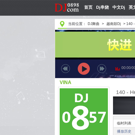
首页
Dj串烧
中文Dj
英文
当前位置：
DJ舞曲
>
越南鼓Dj
>
140 
00:00
/
0
VINA
140 - H
临时列表
播放历史