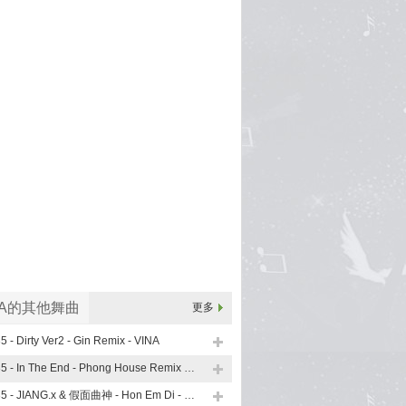
NA的其他舞曲
更多
5 - Dirty Ver2 - Gin Remix - VINA
135 - In The End - Phong House Remix - VINA
135 - JIANG.x & 假面曲神 - Hon Em Di - VINA