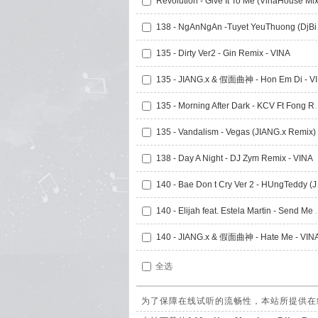
Revolution - Give It To Me (VinaHouse Mix
138 - NgA
135 - Dirty Ver2 - Gin Remix - VINA
135
135 - Morning After D
138 - Day A Night - DJ Zym Remix - VINA
140 - Bae 
140 - Elijah feat. Estela Mart
140 - JIANG.x & 假面曲神 - Hate Me - VIN
全选
为了保障在线试听的流畅性，本站所提供在线试听的