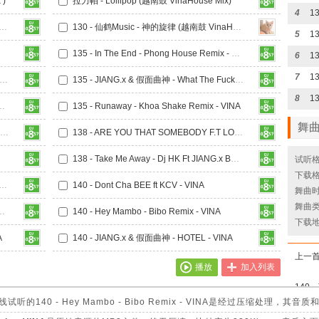
 )
拉力帕 - Lollipop (越南鼓 VinaHouse Mix)
4
nNgAn -Tuyet YeuThuong (DjBillion VinaHouse Mix)
130 - 仙鹤Music - 神的旋律 (越南鼓 VinaHouse Remix)
5
135 - In The End - Phong House Remix - VINA
6
7
 - JIANG.x & 假面曲神 - Hon Em Di - VINA
135 - JIANG.x & 假面曲神 - What The Fuck - VINA
8
ark - KCV Ft Fong Remix - VINA
135 - Runaway - Khoa Shake Remix - VINA
舞
135 - Vandalism - Vegas (JIANG.x Remix) - VINA
138 - ARE YOU THAT SOMEBODY F.T LOST IN LOVE ( Jind F.T KEEBIN MIX ) - VINA
138 - Take Me Away - Dj HK Ft JIANG.x Bootleg - VINA
试听格
下载格
Don t Cry Ver 2 - HUngTeddy (JIANG.x Remix) - VINA
140 - Dont Cha BEE ft KCV - VINA
舞曲时长
舞曲类
in - Send Me An Angel (JIANG.x Remix) - VINA
140 - Hey Mambo - Bibo Remix - VINA
下载
A
140 - JIANG.x & 假面曲神 - HOTEL - VINA
上一
播放
加入列表
140 - Hey Mambo - Bibo Remix - VINA是经过压缩处理，