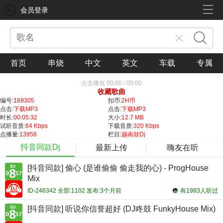
会员登录
首页
串烧
中文
英文
车载
专属
点击播放
00:00
/
00:00
收藏歌曲
编号:
189305
扣币:
2H币
点击:
下载MP3
点击:
下载MP3
时长:
00:05:32
大小:
12.7 MB
试听音质:
64 Kbps
下载音质:
320 Kbps
点播量:
13958
栏目:
越南鼓Dj
抖音同款Dj
最新上传
嗨友在听
[抖音同款] 偷心 (是谁偷偷 偷走我的心) - ProgHouse
Mix
ID-246342 全部:1102 发布:3个月前
有1983人听过
[抖音同款] 听说你信誉超好 (DJ咚鼓 FunkyHouse Mix)