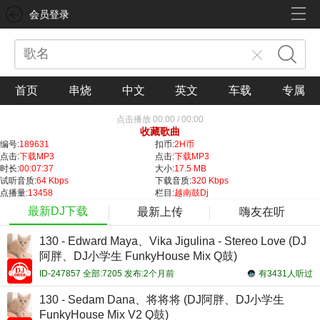
会员登录
首页
串烧
中文
英文
车载
专属
点击播放
00:00
/
00:00
收藏歌曲
编号:
189631
扣币:
2H币
点击:
下载MP3
点击:
下载MP3
时长:
00:07:37
大小:
17.5 MB
试听音质:
64 Kbps
下载音质:
320 Kbps
点播量:
13458
栏目:
越南鼓Dj
最新DJ下载
最新上传
嗨友在听
130 - Edward Maya、Vika Jigulina - Stereo Love (DJ
阿胖、DJ小学生 FunkyHouse Mix Q鼓)
ID-247857 全部:7205 发布:2个月前
有3431人听过
130 - Sedam Dana、将将将 (DJ阿胖、DJ小学生
FunkyHouse Mix V2 Q鼓)