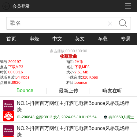
会员登录
首页
串烧
中文
英文
车载
专属
点击播放
00:00
/
00:00
收藏歌曲
编号:
200197
扣币:
2H币
点击:
下载MP3
点击:
下载MP3
时长:
00:03:16
大小:
7.51 MB
试听音质:
64 Kbps
下载音质:
320 Kbps
点播量:
8920
栏目:
bounce
Bounce
最新上传
嗨友在听
NO.1-抖音百万网红主打酒吧电音Bounce风格现场串
烧
ID-206643 全部:3912 发布:2024-05-10 01:05:54
有20660人听过
NO.2-抖音百万网红主打酒吧电音Bounce风格现场串
烧