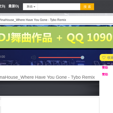
Dj
最新Dj
舞曲
 VinaHouse_Where Have You Gone - Tybo Remix
0:00
收
赞助
赞助
VinaHouse_Where Have You Gone - Tybo Remix