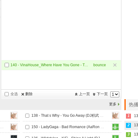
140 - VinaHouse_Where Have You Gone - Tybo Remix
bounce
全选
删除
上一页
下一页
更多
热播
138 - That s Why - You Go Away (DJ积武 Bounce Remix)
1
1
2
1
138 - 今晚需要你的爱 I Need Your Love (DJ积武 Bounce Mix)
150 - LadyGaga - Bad Romance (AaRon Bounce Mix 2024 )v2
3
1