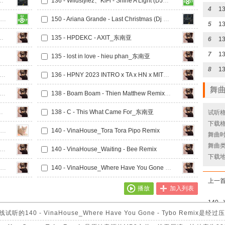
Dream (FR3NZ_新弹跳Melbourne Mash Up Bootleg)V3
136 - Wildstylez、KiFi - Shine A Light (DJ十三 Melbourne Mix)
4
150 - 阿索阿索 Arkins - Acid Rangers (Dust Bounce Mix)
150 - Ariana Grande - Last Christmas (Dj KaNSas 新弹跳_Mash Up Bootleg)
5
1
ess - Kim Bình Remix_东南亚
135 - HPDEKC - AXIT_东南亚
6
7
135 - lost in love - hieu phan_东南亚
8
1
 - Em Say Goodbye Bay VER 2 PD ft TuanDo_东南亚
136 - HPNY 2023 INTRO x TA x HN x MIT_东南亚
舞
- I Know You Want Me - Dat Myn x Thien Mathew_东南亚
138 - Boam Boam - Thien Matthew Remix_东南亚
e Back - PT Remix_东南亚
138 - C - This What Came For_东南亚
试听格
下载格
150 - 【Selamat Hari Raya】De Fam - Alamak Raya Lagi (KAII Exclusive Bounce Mix 新弹跳)
140 - VinaHouse_Tora Tora Pipo Remix
舞曲时长
舞曲类
- VinaHouse_Uncover - Nam Milo ft Kin Nguyen Remix
140 - VinaHouse_Waiting - Bee Remix
下载
140 - VinaHouse_WAKE ME UP - VAVH Remix
140 - VinaHouse_Where Have You Gone - Tybo Remix
上一
播放
加入列表
0 - VinaHouse_Where Have You Gone - Tybo Remi