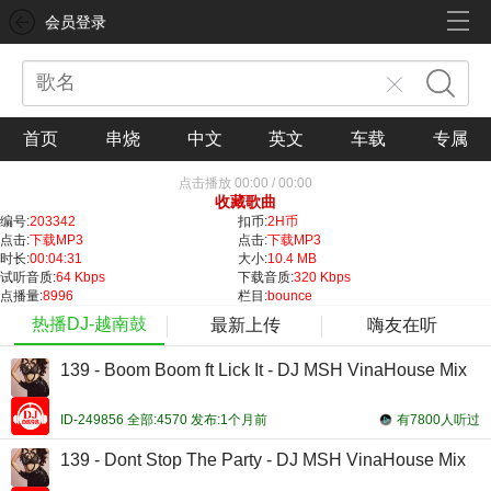
会员登录
首页
串烧
中文
英文
车载
专属
点击播放
00:00
/
00:00
收藏歌曲
编号:
203342
扣币:
2H币
点击:
下载MP3
点击:
下载MP3
时长:
00:04:31
大小:
10.4 MB
试听音质:
64 Kbps
下载音质:
320 Kbps
点播量:
8996
栏目:
bounce
热播DJ-越南鼓
最新上传
嗨友在听
139 - Boom Boom ft Lick It - DJ MSH VinaHouse Mix
ID-249856 全部:4570 发布:1个月前
有7800人听过
139 - Dont Stop The Party - DJ MSH VinaHouse Mix