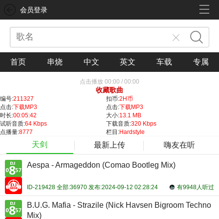
会员登录
首页
串烧
中文
英文
车载
专属
点击播放
00:00
/
00:00
收藏歌曲
编号:
211327
扣币:
2H币
点击:
下载MP3
点击:
下载MP3
时长:
00:05:42
大小:
13.1 MB
试听音质:
64 Kbps
下载音质:
320 Kbps
点播量:
8777
栏目:
Hardstyle
天剑
最新上传
嗨友在听
Aespa - Armageddon (Comao Bootleg Mix)
ID-219428 全部:36970 发布:2024-09-12 02:28:24
有9948人听过
B.U.G. Mafia - Strazile (Nick Havsen Bigroom Techno
Mix)