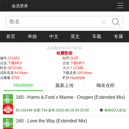
会员登录
首页
串烧
中文
英文
车载
专属
点击播放
00:00
/
00:00
收藏歌曲
编号:
232452
扣币:
2H币
点击:
下载MP3
点击:
下载MP3
时长:
00:03:09
大小:
7.22 MB
试听音质:
64 Kbps
下载音质:
320 Kbps
点播量:
3759
栏目:
Hardstyle
Hardstyle
最新上传
嗨友在听
160 - Harris & Ford x Mairee - Oxygen (Extended Mix)
ID-232448 全部:734 发布:2025-06-26 00:25:00
有8820人听过
160 - Love the Way (Extended Mix)