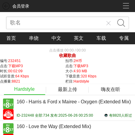
会员登录
首页
串烧
中文
英文
车载
专属
点击播放
00:00
/
00:00
收藏歌曲
编号:
232451
扣币:
2H币
点击:
下载MP3
点击:
下载MP3
时长:
00:02:09
大小:
4.93 MB
试听音质:
64 Kbps
下载音质:
320 Kbps
点播量:
8821
栏目:
Hardstyle
Hardstyle
最新上传
嗨友在听
160 - Harris & Ford x Mairee - Oxygen (Extended Mix)
ID-232448 全部:734 发布:2025-06-26 00:25:00
有8820人听过
160 - Love the Way (Extended Mix)