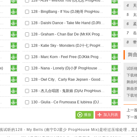
恩惠 - Tik Tok (DJ神仙鼠 ProgHouse Mix)
128 - Activ - Without You (Dj无恙 ProgHouse Mix 无心睡眠鼓)
4
天
- Ana Torroja、Aleks - 新地 (南宁DJ星少 ProgHouse Mix)
128 - BingBang - If You (DJ炮哥 ProgHouse Mix)
5
128 - Candee - Ein Kleines Lied 失色天空 (DJK2 ProgHouse Mix)
128 - Daishi Dance - Take Me Hand (DJRichz ProgHouse Mix)
6
7
m、Rihanna - Love The Way You Lie (福乍DJ阿乐 ProgHouse Mix)
128 - Graham - Chan Bar De (Mr.KK ProgHouse Mix)
8
128 - Jason Chen - Good Time (DJFong ProgHouse Mix)
128 - Katie Sky - Monsters (DJ十七 ProgHouse Mix)
舞
 Song (DJAM ProgHouse Mix)
128 - Marc Korn - Feel Free (DJKkk ProgHouse Mix 国会鼓)
x)
128 - Nana - Lonely (Dj小罗 ProgHouse Mix)
试听格
下载格
ouse Mix)
128 - Owl City、Carly Rae Jepsen - Good Time (DJ十七 ProgHouse Mix)
舞曲时长
舞曲类
ouse Mix)
128 - 杰儿合唱团 - 鬼新娘 (DjAz ProgHouse Mix 泰语童声版)
下载
(DJ小亿 ProgHouse Mix)
130 - Giulia - Ce Frumoasa E Iubirea (DJSjun ProgHouse Mix)
上一
播放
加入列表
下一
128 - My Bells (南宁DJ星少 ProgHouse Mix)是经过压缩处