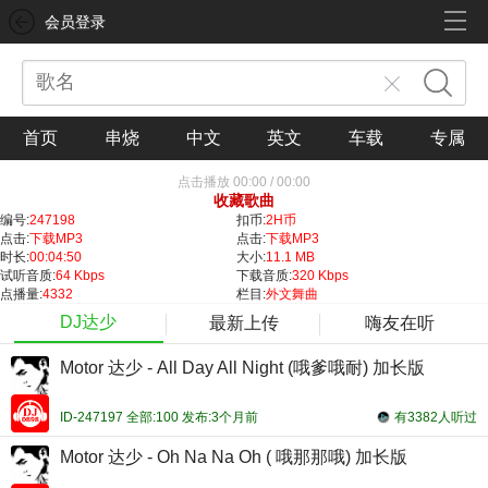
会员登录
首页
串烧
中文
英文
车载
专属
点击播放
00:00
/
00:00
收藏歌曲
编号:
247198
扣币:
2H币
点击:
下载MP3
点击:
下载MP3
时长:
00:04:50
大小:
11.1 MB
试听音质:
64 Kbps
下载音质:
320 Kbps
点播量:
4332
栏目:
外文舞曲
DJ达少
最新上传
嗨友在听
Motor 达少 - All Day All Night (哦爹哦耐) 加长版
ID-247197 全部:100 发布:3个月前
有3382人听过
Motor 达少 - Oh Na Na Oh ( 哦那那哦) 加长版