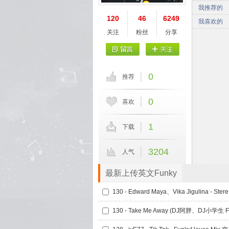
我推荐的
120
46
6249
我喜欢的
关注
粉丝
分享
0
推荐
0
喜欢
1
下载
3204
人气
最新上传英文Funky
130 - 