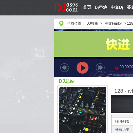
首页
Dj串烧
中文Dj
英文
当前位置：
DJ舞曲
>
英文Funky
>
128
00:00
/
0
DJ总站
128 - i
临时列表
播放历史