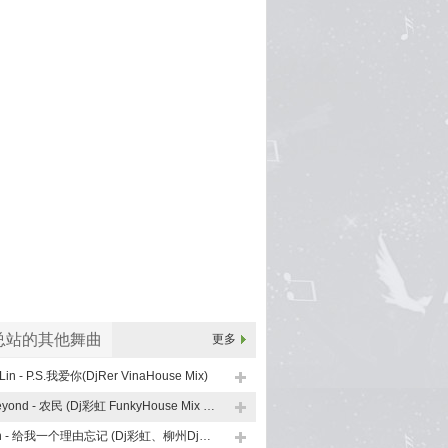
总站的其他舞曲
更多
Lin - P.S.我爱你(DjRer VinaHouse Mix)
Beyond - 农民 (Dj彩虹 FunkyHouse Mix 粤语)
En - 给我一个理由忘记 (Dj彩虹、柳州Dj子靖 FunkyHouse Mix)