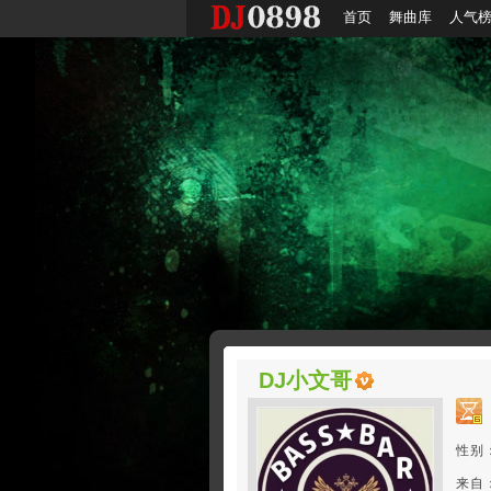
首页
舞曲库
人气
DJ小文哥
性别
来自