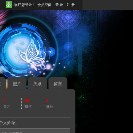
欢迎您登录！
会员空间
登 录
注 册
过
照片
关系
留言
0
68
1
关注
粉丝
推荐
个人介绍
◆
◆