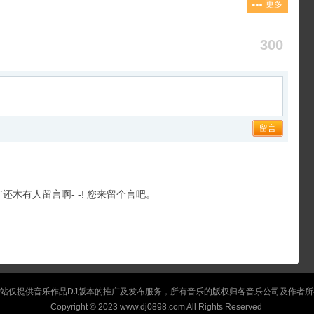
更多
300
留言
``还木有人留言啊- -! 您来留个言吧。
站仅提供音乐作品DJ版本的推广及发布服务，所有音乐的版权归各音乐公司及作者所
Copyright © 2023 www.dj0898.com All Rights Reserved