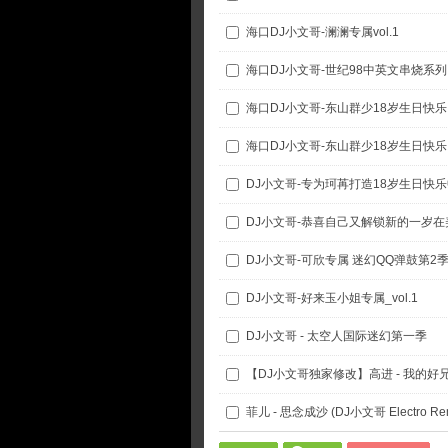
海口DJ小文哥-澜澜专属vol.1
海口DJ小文哥-世纪98中英文串烧系列
海口DJ小文哥-东山群少18岁生日快乐
DJ小文哥-恭喜自己又解锁新的一岁
DJ小文哥-可欣专属 迷幻QQ弹鼓第2
DJ小文哥-好来玉小姐专属_vol.1
DJ小文哥 - 太空人国际迷幻第一季
菲儿 - 思念成沙 (DJ小文哥 Electro Rem