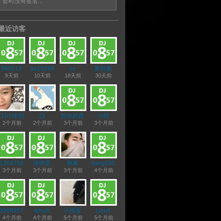
暂时没有签名...
1571674580
最近访客
960213
aa15289
zs
奥特曼
8
9天前
10天前
18天前
30天前
DJ小张同
Zz
想你的夜
小帅
学
2个月前
2个月前
3个月前
3个月前
1364756
张明星
韩寒
liang200
569
3个月前
3个月前
3个月前
4个月前
3988907
whwh
小黑蛋
Lizu6
80
4个月前
4个月前
5个月前
5个月前