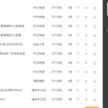
中文串烧
3个月前
6B
中外串烧
3个月前
6B
 事事顺利 心想事成
中文串烧
3个月前
6B
海口DJ小文哥-东山群少18岁生日快乐 事事顺利 心想事成vol.2
中文串烧
3个月前
6B
DJ小文哥-专为珂苒打造18岁生日快乐中英文FKHOSUE咚鼓小串烧
兴起小串
3个月前
6B
在美好的一年杀米多多
中文串烧
3个月前
6B
季
中文串烧
3个月前
6B
中文串烧
4个月前
4B
酒吧潮歌
5个月前
6B
【DJ小文哥独家修改】高进 - 我的好兄弟 (DJBIN Electro Mix 爱兄弟爱黄金)
修改中文Dj
5个月前
4B
ix)
修改中文Dj
5个月前
4B