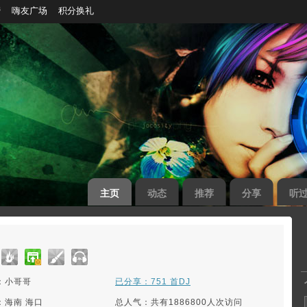
榜
嗨友广场
积分换礼
主页
动态
推荐
分享
听
：小哥哥
已分享：751 首DJ
：海南 海口
总人气：共有1886800人次访问