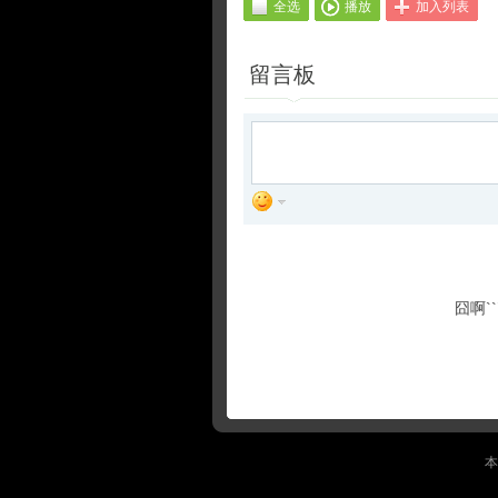
全选
播放
加入列表
留言板
囧啊`
本