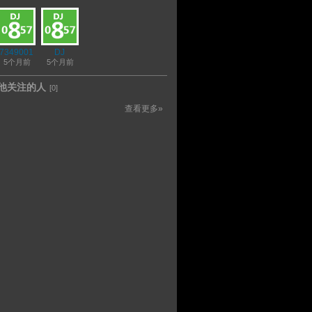
7349001
DJ
86
5个月前
5个月前
他关注的人
[0]
查看更多»