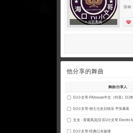
活动
当前离线
他分享的舞曲
舞曲/分享人
DJ小文哥-FKhouse中文（抖音）DJ
DJ小文哥-祝七七生日快乐 平安暴富
文夫 - 背着风流泪 (DJ小文哥 Electro Mi
DJ小文哥-经典口水旋律