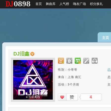
首页
舞曲库
人气榜
嗨友广场
积分换礼
主页
DJ泪鑫
性别：小哥哥
已
来自：上海 南汇
总
活动：3个月前
主
4
当前离线