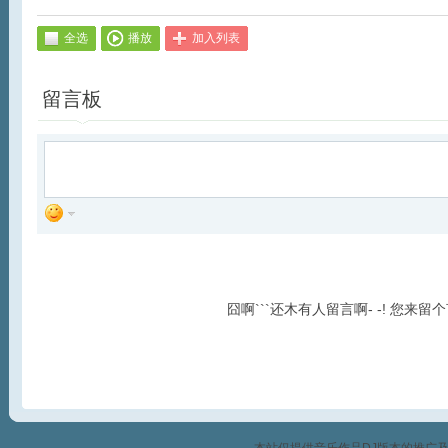
全选
播放
加入列表
留言板
囧啊```还木有人留言啊- -! 您来留