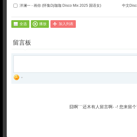
洋澜一 - 画你 (怀集Dj珈珈 Disco Mix 2025 国语女)
中文Disc
全选
播放
加入列表
留言板
囧啊```还木有人留言啊- -! 您来留