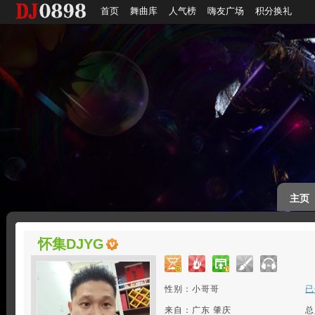
首页
舞曲库
人气榜
嗨友广场
积分换礼
主页
怀集DJYG
性别：小哥哥
已
来自：广东 肇庆
总