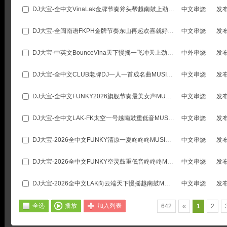
DJ大宝-全中文VinaLak金牌节奏斧头帮越南鼓上劲风暴MUSIC慢摇大碟
中文串烧
发
DJ大宝-全闽南语FKPH金牌节奏东山再起欢喜就好咚咚咚MUSIC慢摇大碟
中文串烧
发
DJ大宝-中英文BounceVina天下慢摇一飞冲天上劲风暴Music电音大碟
中外串烧
发
DJ大宝-全中文CLUB老牌DJ一人一首成名曲MUSIC慢摇大碟
中文串烧
发
DJ大宝-全中文FUNKY2026旗舰节奏最美女声MUSIC慢摇大碟
中文串烧
发
DJ大宝-全中文LAK·FK太空一号越南鼓重低音MUSIC慢摇大碟
中文串烧
发
DJ大宝-2026全中文FUNKY清凉一夏咚咚咚MUSIC慢摇大碟
中文串烧
发
DJ大宝-2026全中文FUNKY空灵鼓重低音咚咚咚MUSIC慢摇大碟
中文串烧
发
DJ大宝-2026全中文LAK向云端天下慢摇越南鼓MUSIC慢摇大碟
中文串烧
发
全选
播放
加入列表
642
«
1
2