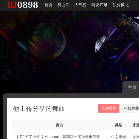
首页
舞曲库
人气榜
嗨友广场
积分换礼
主页
他上传分享的舞曲
全部类型
串烧舞曲
舞曲
类别
来
DJ大宝-全中文Melbourne新弹跳一飞冲天重低音上劲风暴MUSIC慢摇大碟
中文串烧
发