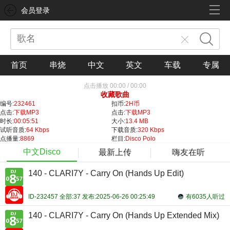
会员登录
首页
串烧
中文
英文
车载
专属
点击播放
00:00
/
00:00
收藏歌曲
编号:
232461
扣币:
2H币
点击:
下载MP3
点击:
下载MP3
时长:
00:05:51
大小:
13.4 MB
试听音质:
64 Kbps
下载音质:
320 Kbps
点播量:
8869
栏目:
Disco Polo
中文Disco
最新上传
嗨友在听
140 - CLARI7Y - Carry On (Hands Up Edit)
ID-232457 全部:37 发布:2025-06-26 00:25:49
有6035人听过
140 - CLARI7Y - Carry On (Hands Up Extended Mix)