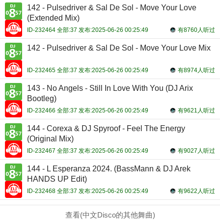
142 - Pulsedriver & Sal De Sol - Move Your Love
(Extended Mix)
ID-232464 全部:37 发布:2025-06-26 00:25:49
有8760人听过
142 - Pulsedriver & Sal De Sol - Move Your Love Mix
ID-232465 全部:37 发布:2025-06-26 00:25:49
有8974人听过
143 - No Angels - Still In Love With You (DJ Arix
Bootleg)
ID-232466 全部:37 发布:2025-06-26 00:25:49
有9621人听过
144 - Corexa & DJ Spyroof - Feel The Energy
(Original Mix)
ID-232467 全部:37 发布:2025-06-26 00:25:49
有9027人听过
144 - L Esperanza 2024. (BassMann & DJ Arek
HANDS UP Edit)
ID-232468 全部:37 发布:2025-06-26 00:25:49
有9622人听过
查看(中文Disco的其他舞曲)