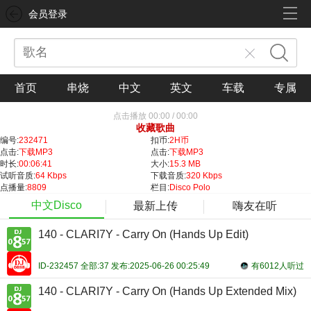
会员登录
首页
串烧
中文
英文
车载
专属
点击播放
00:00
/
00:00
收藏歌曲
编号:
232471
扣币:
2H币
点击:
下载MP3
点击:
下载MP3
时长:
00:06:41
大小:
15.3 MB
试听音质:
64 Kbps
下载音质:
320 Kbps
点播量:
8809
栏目:
Disco Polo
中文Disco
最新上传
嗨友在听
140 - CLARI7Y - Carry On (Hands Up Edit)
ID-232457 全部:37 发布:2025-06-26 00:25:49
有6012人听过
140 - CLARI7Y - Carry On (Hands Up Extended Mix)