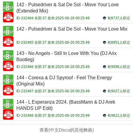
142 - Pulsedriver & Sal De Sol - Move Your Love
(Extended Mix)
ID-232464 全部:37 发布:2025-06-26 00:25:49
有8737人听过
142 - Pulsedriver & Sal De Sol - Move Your Love Mix
ID-232465 全部:37 发布:2025-06-26 00:25:49
有8951人听过
143 - No Angels - Still In Love With You (DJ Arix
Bootleg)
ID-232466 全部:37 发布:2025-06-26 00:25:49
有9598人听过
144 - Corexa & DJ Spyroof - Feel The Energy
(Original Mix)
ID-232467 全部:37 发布:2025-06-26 00:25:49
有9027人听过
144 - L Esperanza 2024. (BassMann & DJ Arek
HANDS UP Edit)
ID-232468 全部:37 发布:2025-06-26 00:25:49
有9622人听过
查看(中文Disco的其他舞曲)