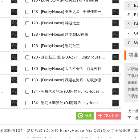
vE77 - Tik Tok - FunkyHouse Mix 空灵鼓
128 - Love Story (Niko禹豪 FunkyHouse Mix 空灵鼓)
4
128 - [FunkyHouse] 亚洲之星 - 千里佳期一夜休
5
128 - [FunkyHouse] 神游太空
6
F
7
128 - [FunkyHouse] 越南鼓DJ神曲
8
Ga
128 - [FunkyHouse] 迷幻鼓王
舞
系列 (DJ苏瑞 FunkyHouse Mix 咚鼓)
128 - 迷幻鼓王 (阳朔DJ-ZYH FunkyHouse Mix)
130 - [FunkyHouse] 丢丢不会丢 - 百鬼夜行迷幻旋律
试听格
下载格
130 - [FunkyHouse] 我活在海底 - 别吸别吸 - 阿索阿索
舞曲时长
舞曲类
权威气质上太空 (DJ阿晨 FunkyHouse Mix Q鼓)
134 - 权威气质登场 (DJ阿晨 FunkyHouse Mix Q鼓)
下载
FunkyHouse Mix Q鼓)
134 - 迷幻水调弹鼓 (DJ阿晨 FunkyHouse Mix Q鼓)
上一
播放
加入列表
下一
的134 - 梦幻战鼓 (DJ阿晨 FunkyHouse Mix Q鼓)是经过压缩处