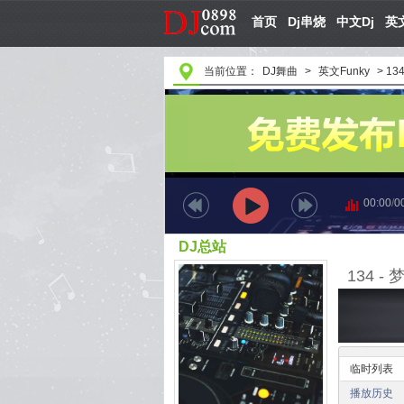
首页
Dj串烧
中文Dj
英文
当前位置：
DJ舞曲
>
英文Funky
>
13
00:00
/
0
DJ总站
134 -
临时列表
播放历史