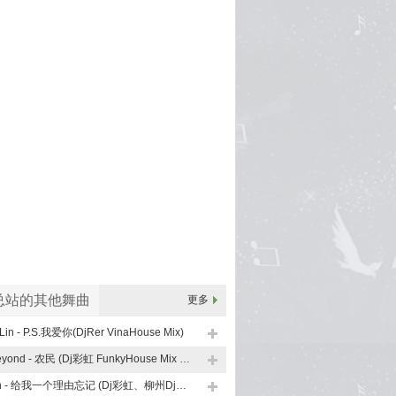
总站的其他舞曲
更多
Lin - P.S.我爱你(DjRer VinaHouse Mix)
Beyond - 农民 (Dj彩虹 FunkyHouse Mix 粤语)
En - 给我一个理由忘记 (Dj彩虹、柳州Dj子靖 FunkyHouse Mix)