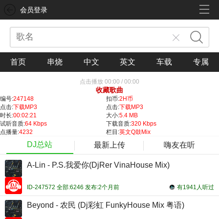
会员登录
首页
串烧
中文
英文
车载
专属
点击播放
00:00
/
00:00
收藏歌曲
编号:
247148
扣币:
2H币
点击:
下载MP3
点击:
下载MP3
时长:
00:02:21
大小:
5.4 MB
试听音质:
64 Kbps
下载音质:
320 Kbps
点播量:
4232
栏目:
英文Q鼓Mix
DJ总站
最新上传
嗨友在听
A-Lin - P.S.我爱你(DjRer VinaHouse Mix)
ID-247572 全部:6246 发布:2个月前
有1941人听过
Beyond - 农民 (Dj彩虹 FunkyHouse Mix 粤语)