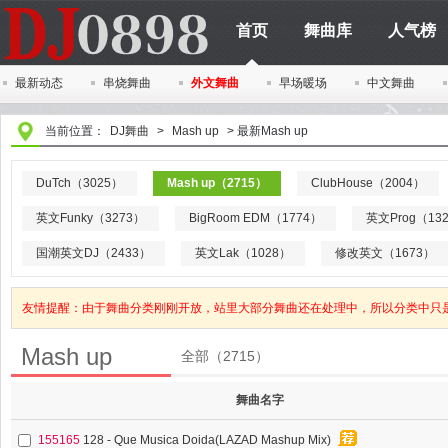
首页
舞曲库
人气榜
最新动态
串烧舞曲
外文舞曲
早场暖场
中文舞曲
当前位置：
DJ舞曲
>
Mash up
>
最新Mash up
DuTch（3025）
Mash up（2715）
ClubHouse（2004）
英文Funky（3273）
BigRoom EDM（1774）
英文Prog（13
国潮英文DJ（2433）
英文Lak（1028）
修改英文（1673）
友情提醒：由于舞曲分类刚刚开放，站里大部分舞曲还在处理中，所以分类中只
Mash up
全部（2715）
舞曲名字
155165
128 - Que Musica Doida(LAZAD Mashup Mix)