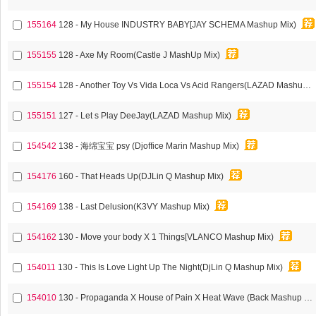
155164
128 - My House INDUSTRY BABY[JAY SCHEMA Mashup Mix)
155155
128 - Axe My Room(Castle J MashUp Mix)
155154
128 - Another Toy Vs Vida Loca Vs Acid Rangers(LAZAD Mashup Mix)
155151
127 - Let s Play DeeJay(LAZAD Mashup Mix)
154542
138 - 海绵宝宝 psy (Djoffice Marin Mashup Mix)
154176
160 - That Heads Up(DJLin Q Mashup Mix)
154169
138 - Last Delusion(K3VY Mashup Mix)
154162
130 - Move your body X 1 Things[VLANCO Mashup Mix)
154011
130 - This Is Love Light Up The Night(DjLin Q Mashup Mix)
154010
130 - Propaganda X House of Pain X Heat Wave (Back Mashup Mix)