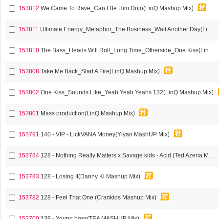
153812
We Came To Rave_Can I Be Him Dojo(LinQ Mashup Mix)
153811
Ultimate Energy_Metaphor_The Business_Wait Another Day(LinQ Vip Mashup Mix)
153810
The Bass_Heads Will Roll_Long Time_Otherside_One Kiss(LinQ Vip Mashup Mix)
153808
Take Me Back_Start A Fire(LinQ Mashup Mix)
153802
One Kiss_Sounds Like_Yeah Yeah Yeahs 132(LinQ Mashup Mix)
153801
Mass production(LinQ Mashup Mix)
153791
140 - VIP - LickVANA Money(Yiyan MashUP Mix)
153784
128 - Nothing Really Matters x Savage kids - Acid (Ted Azeria Mashup Mix)
153783
128 - Losing It(Danny Ki Mashup Mix)
153782
128 - Feel That One (Crankids Mashup Mix)
152700
139 - Young boss(TEA MASHUP Mix)