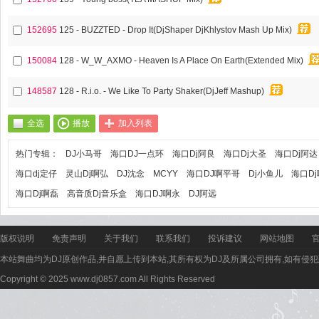
152695
125 - BUZZTED - Drop It(DjShaper DjKhlystov Mash Up Mix)
150084
128 - W_W_AXMO - Heaven Is A Place On Earth(Extended Mix)
148587
128 - R.i.o. - We Like To Party Shaker(DjJeff Mashup)
全选
播放
加入列表
热门专辑：
DJ小马哥
海口DJ一点环
海口Dj阿良
海口Dj大圣
海口Dj阿达
海口dj定仔
灵山Dj啊弘
DJ沈念
MCYY
海口DJ啊平哥
Dj小鱼儿
海口D
海口Dj啊磊
高音质Dj音乐盒
海口DJ啊永
DJ阿远
版权说明
免责声明
关于我们
联系我们
投诉建议
网站地图
本站舞曲均为DJ原创作品,并自愿上传到本站,其所有权为DJ及所属公司拥有,如有侵犯
Copyright © 2025 www.dj0857.com All Rights Reserved