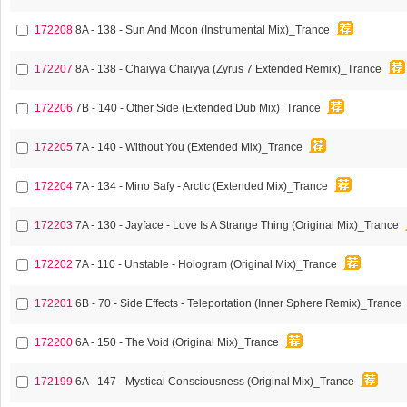
172208
8A - 138 - Sun And Moon (Instrumental Mix)_Trance
172207
8A - 138 - Chaiyya Chaiyya (Zyrus 7 Extended Remix)_Trance
172206
7B - 140 - Other Side (Extended Dub Mix)_Trance
172205
7A - 140 - Without You (Extended Mix)_Trance
172204
7A - 134 - Mino Safy - Arctic (Extended Mix)_Trance
172203
7A - 130 - Jayface - Love Is A Strange Thing (Original Mix)_Trance
172202
7A - 110 - Unstable - Hologram (Original Mix)_Trance
172201
6B - 70 - Side Effects - Teleportation (Inner Sphere Remix)_Trance
172200
6A - 150 - The Void (Original Mix)_Trance
172199
6A - 147 - Mystical Consciousness (Original Mix)_Trance