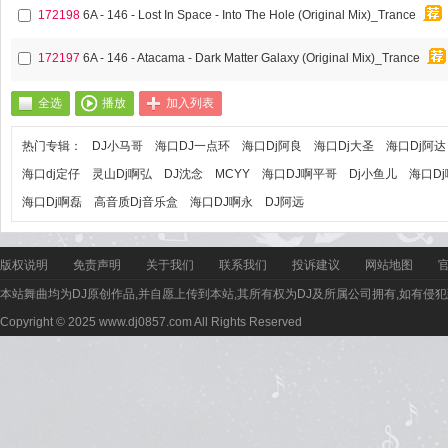
172198
6A - 146 - Lost In Space - Into The Hole (Original Mix)_Trance
172197
6A - 146 - Atacama - Dark Matter Galaxy (Original Mix)_Trance
全选
播放
加入列表
热门专辑：
DJ小马哥
海口DJ一点环
海口Dj阿良
海口Dj大圣
海口Dj阿达
海口dj定仔
灵山Dj啊弘
DJ沈念
MCYY
海口DJ啊平哥
Dj小鱼儿
海口D
海口Dj啊磊
高音质Dj音乐盒
海口DJ啊永
DJ阿远
版权说明
免责声明
关于我们
联系我们
投诉建议
网站地图
本站舞曲均为DJ原创作品,并自愿上传到本站,其所有权为DJ及所属公司拥有,如有侵犯
Copyright © 2025 www.dj0857.com All Rights Reserved