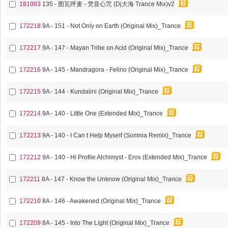
181083
135 - 图瓦呼麦 - 梵音心咒 (Dj大海 Trance Mix)v2
172218
9A - 151 - Not Only on Earth (Original Mix)_Trance
172217
9A - 147 - Mayan Tribe on Acid (Original Mix)_Trance
172216
9A - 145 - Mandragora - Felino (Original Mix)_Trance
172215
9A - 144 - Kundalini (Original Mix)_Trance
172214
9A - 140 - Little One (Extended Mix)_Trance
172213
9A - 140 - I Can t Help Myself (Somnia Remix)_Trance
172212
9A - 140 - Hi Profile Alchimyst - Eros (Extended Mix)_Trance
172211
8A - 147 - Know the Unknow (Original Mix)_Trance
172210
8A - 146 - Awakened (Original Mix)_Trance
172209
8A - 145 - Into The Light (Original Mix)_Trance